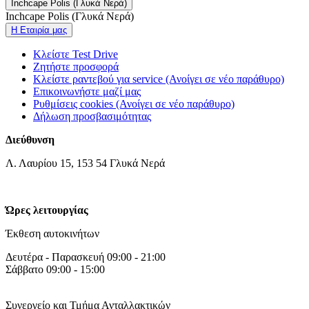
Inchcape Polis (Γλυκά Νερά)
Inchcape Polis (Γλυκά Νερά)
Η Εταιρία μας
Κλείστε Test Drive
Ζητήστε προσφορά
Κλείστε ραντεβού για service
(Ανοίγει σε νέο παράθυρο)
Επικοινωνήστε μαζί μας
Ρυθμίσεις cookies
(Ανοίγει σε νέο παράθυρο)
Δήλωση προσβασιμότητας
Διεύθυνση
Λ. Λαυρίου 15, 153 54 Γλυκά Νερά
Ώρες λειτουργίας
Έκθεση αυτοκινήτων
Δευτέρα - Παρασκευή 09:00 - 21:00
Σάββατο 09:00 - 15:00
Συνεργείο και Τμήμα Ανταλλακτικών