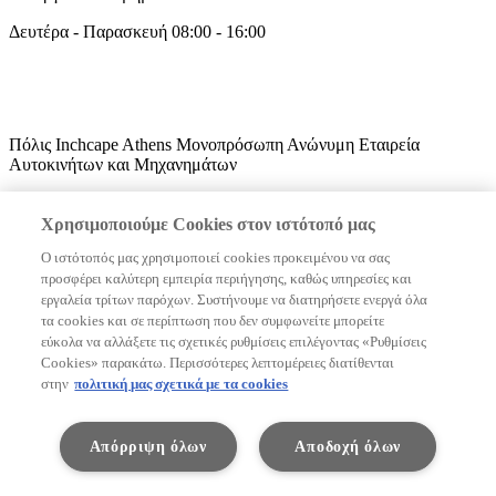
Δευτέρα - Παρασκευή 08:00 - 16:00
Πόλις Inchcape Athens Μονοπρόσωπη Ανώνυμη Εταιρεία
Αυτοκινήτων και Μηχανημάτων
Έδρα: Λεωφόρος Λαυρίου 15, 15354
Χρησιμοποιούμε Cookies στον ιστότοπό μας
ΑΡ. Γ.Ε.ΜΗ. 130368801000
Ο ιστότοπός μας χρησιμοποιεί cookies προκειμένου να σας
Πνευματικά δικαιώματα © Toyota 2026
προσφέρει καλύτερη εμπειρία περιήγησης, καθώς υπηρεσίες και
εργαλεία τρίτων παρόχων. Συστήνουμε να διατηρήσετε ενεργά όλα
Όροι χρήσης
τα cookies και σε περίπτωση που δεν συμφωνείτε μπορείτε
Πολιτική απορρήτου
εύκολα να αλλάξετε τις σχετικές ρυθμίσεις επιλέγοντας «Ρυθμίσεις
Δήλωση απορρήτου
Cookies» παρακάτω. Περισσότερες λεπτομέρειες διατίθενται
Ειδοποίηση για τον Νόμο Διαμοιρασμού Δεδομένων
στην
πολιτική μας σχετικά με τα cookies
Απόρριψη όλων
Αποδοχή όλων